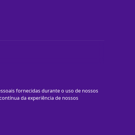
essoais fornecidas durante o uso de nossos
 contínua da experiência de nossos