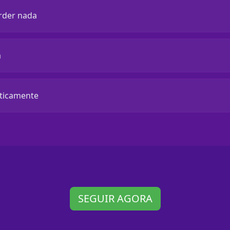
erder nada
a
aticamente
SEGUIR AGORA