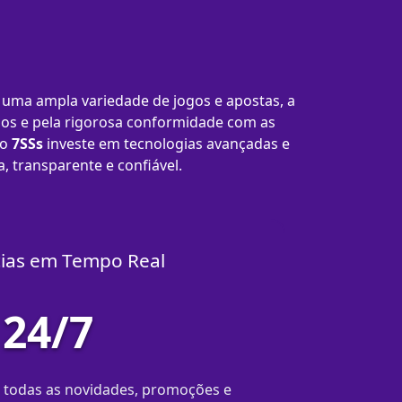
 uma ampla variedade de jogos e apostas, a
ios e pela rigorosa conformidade com as
 o
7SSs
investe em tecnologias avançadas e
, transparente e confiável.
cias em Tempo Real
24/7
e todas as novidades, promoções e