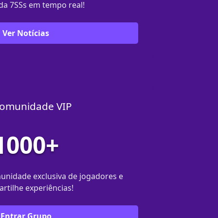
da 7SSs em tempo real!
Ver Notícias
Comunidade VIP
1000+
unidade exclusiva de jogadores e
rtilhe experiências!
Entrar Grupo