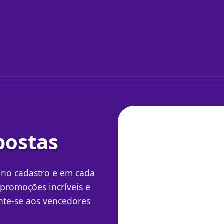
postas
 no cadastro e em cada
 promoções incríveis e
unte-se aos vencedores