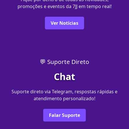
promoções e eventos da 7JJ em tempo real!
Ver Notícias
💬 Suporte Direto
Chat
Suporte direto via Telegram, respostas rápidas e
atendimento personalizado!
Falar Suporte