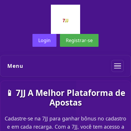
Login
Registrar-se
Menu
📱 7JJ A Melhor Plataforma de
Apostas
Cadastre-se na 7JJ para ganhar bônus no cadastro
e em cada recarga. Com a 7JJ, você tem acesso a