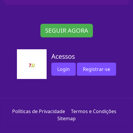
SEGUIR AGORA
Acessos
Login
Registrar-se
Políticas de Privacidade
Termos e Condições
Sitemap