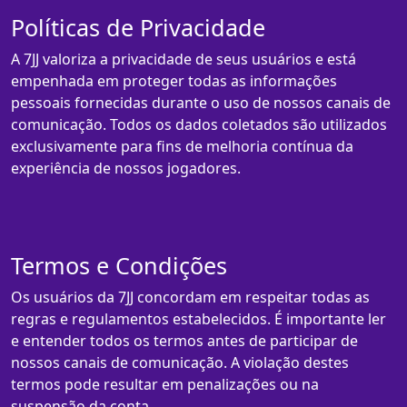
Políticas de Privacidade
A 7JJ valoriza a privacidade de seus usuários e está
empenhada em proteger todas as informações
pessoais fornecidas durante o uso de nossos canais de
comunicação. Todos os dados coletados são utilizados
exclusivamente para fins de melhoria contínua da
experiência de nossos jogadores.
Termos e Condições
Os usuários da 7JJ concordam em respeitar todas as
regras e regulamentos estabelecidos. É importante ler
e entender todos os termos antes de participar de
nossos canais de comunicação. A violação destes
termos pode resultar em penalizações ou na
suspensão da conta.