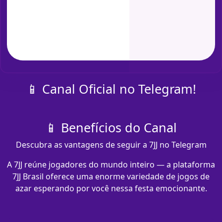
📱 Canal Oficial no Telegram!
📱 Benefícios do Canal
Descubra as vantagens de seguir a 7JJ no Telegram
A 7JJ reúne jogadores do mundo inteiro — a plataforma
7JJ Brasil oferece uma enorme variedade de jogos de
azar esperando por você nessa festa emocionante.