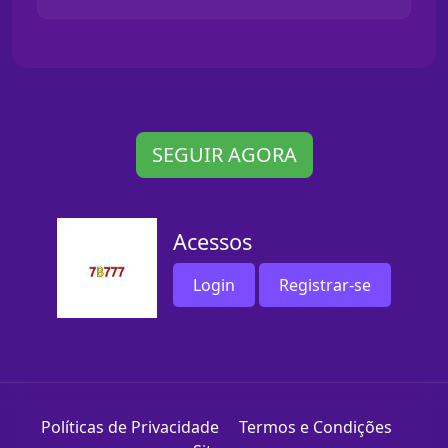
SEGUIR AGORA
Acessos
Login
Registrar-se
Políticas de Privacidade
Termos e Condições