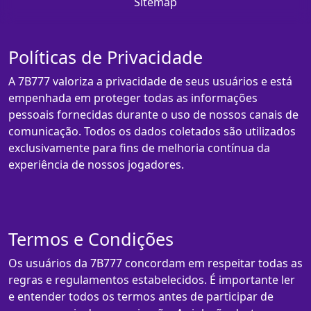
Sitemap
Políticas de Privacidade
A 7B777 valoriza a privacidade de seus usuários e está
empenhada em proteger todas as informações
pessoais fornecidas durante o uso de nossos canais de
comunicação. Todos os dados coletados são utilizados
exclusivamente para fins de melhoria contínua da
experiência de nossos jogadores.
Termos e Condições
Os usuários da 7B777 concordam em respeitar todas as
regras e regulamentos estabelecidos. É importante ler
e entender todos os termos antes de participar de