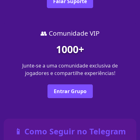
Falar Suporte
👥 Comunidade VIP
1000+
Junte-se a uma comunidade exclusiva de
jogadores e compartilhe experiências!
Entrar Grupo
📱 Como Seguir no Telegram