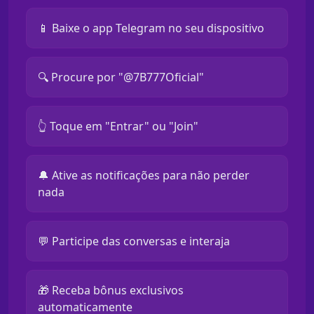
📱 Baixe o app Telegram no seu dispositivo
🔍 Procure por "@7B777Oficial"
👆 Toque em "Entrar" ou "Join"
🔔 Ative as notificações para não perder
nada
💬 Participe das conversas e interaja
🎁 Receba bônus exclusivos
automaticamente