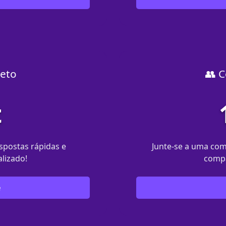
reto
👥 
t
espostas rápidas e
Junte-se a uma com
lizado!
compa
e