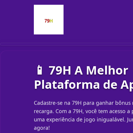
📱 79H A Melhor
Plataforma de A
Cadastre-se na 79H para ganhar bônus 
recarga. Com a 79H, você tem acesso a 
uma experiência de jogo inigualável. J
agora!