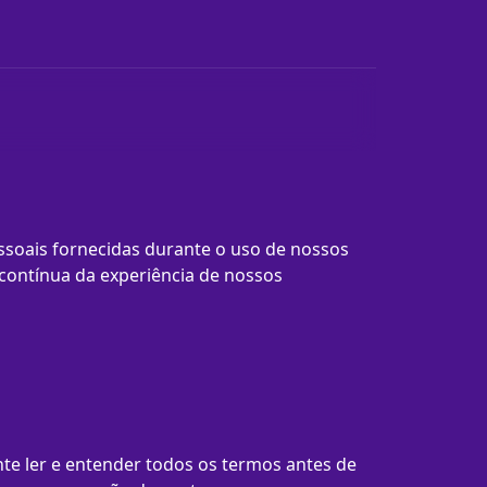
ssoais fornecidas durante o uso de nossos
 contínua da experiência de nossos
te ler e entender todos os termos antes de