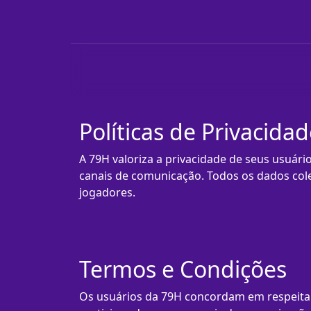
Políticas de Privacida
A 79H valoriza a privacidade de seus usuár
canais de comunicação. Todos os dados cole
jogadores.
Termos e Condições
Os usuários da 79H concordam em respeitar 