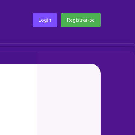
Login
Registrar-se