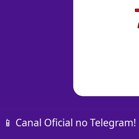
📱 Canal Oficial no Telegram!