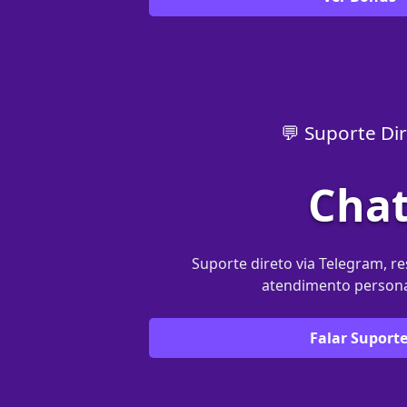
💬 Suporte Di
Cha
Suporte direto via Telegram, r
atendimento persona
Falar Suport