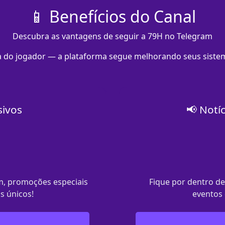
📱 Benefícios do Canal
Descubra as vantagens de seguir a 79H no Telegram
a do jogador — a plataforma segue melhorando seus sistema
sivos
📢 Notí
m, promoções especiais
Fique por dentro d
s únicos!
eventos