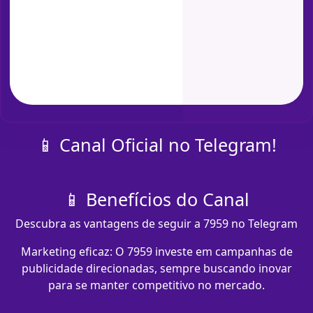
📱 Canal Oficial no Telegram!
📱 Benefícios do Canal
Descubra as vantagens de seguir a 7959 no Telegram
Marketing eficaz: O 7959 investe em campanhas de
publicidade direcionadas, sempre buscando inovar
para se manter competitivo no mercado.