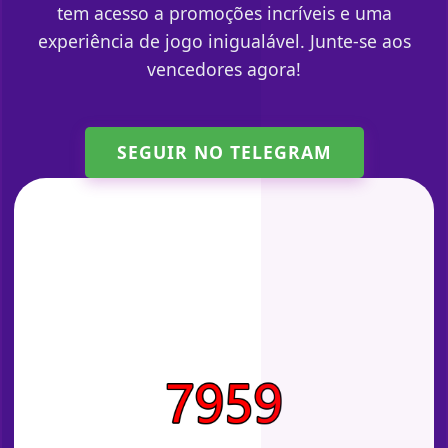
tem acesso a promoções incríveis e uma
experiência de jogo inigualável. Junte-se aos
vencedores agora!
SEGUIR NO TELEGRAM