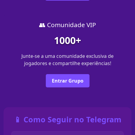
👥 Comunidade VIP
1000+
Junte-se a uma comunidade exclusiva de
jogadores e compartilhe experiências!
Entrar Grupo
📱 Como Seguir no Telegram