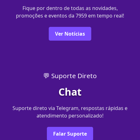
Fique por dentro de todas as novidades,
promoções e eventos da 7959 em tempo real!
Ver Notícias
💬 Suporte Direto
Chat
Suporte direto via Telegram, respostas rápidas e
atendimento personalizado!
Falar Suporte