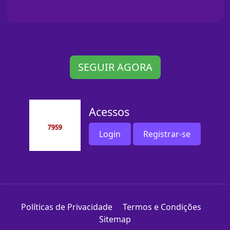
SEGUIR AGORA
Acessos
Login
Registrar-se
Políticas de Privacidade
Termos e Condições
Sitemap