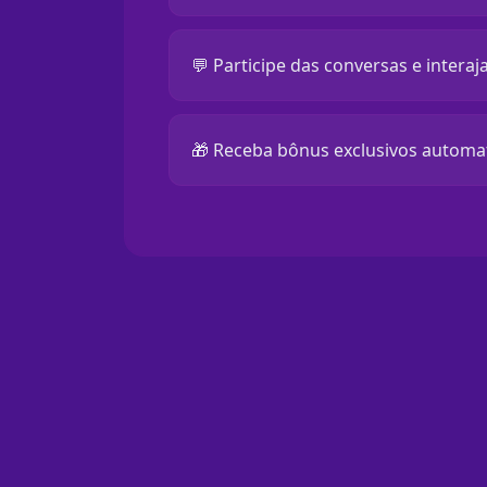
💬 Participe das conversas e interaj
🎁 Receba bônus exclusivos autom