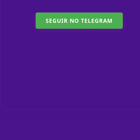
SEGUIR NO TELEGRAM