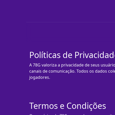
Políticas de Privacida
A 78G valoriza a privacidade de seus usuár
canais de comunicação. Todos os dados cole
jogadores.
Termos e Condições