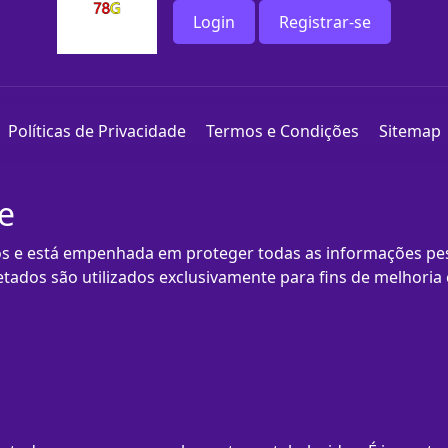
Login
Registrar-se
Políticas de Privacidade
Termos e Condições
Sitemap
de
ios e está empenhada em proteger todas as informações pe
tados são utilizados exclusivamente para fins de melhoria