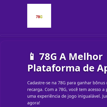
📱 78G A Melhor
Plataforma de A
Cadastre-se na 78G para ganhar bônus 
recarga. Com a 78G, você tem acesso a 
uma experiência de jogo inigualável. J
agora!