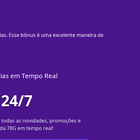
ndas. Esse bônus é uma excelente maneira de
cias em Tempo Real
24/7
e todas as novidades, promoções e
 da 78G em tempo real!