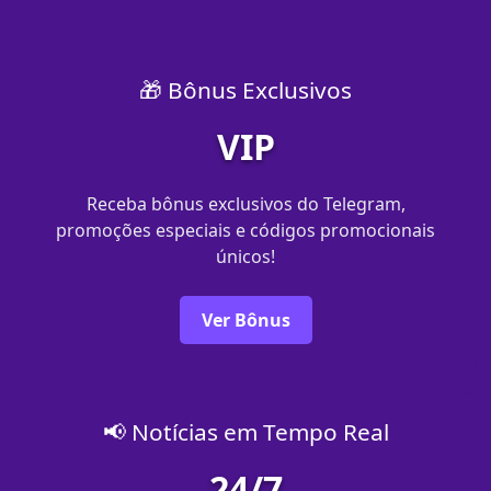
🎁 Bônus Exclusivos
VIP
Receba bônus exclusivos do Telegram,
promoções especiais e códigos promocionais
únicos!
Ver Bônus
📢 Notícias em Tempo Real
24/7