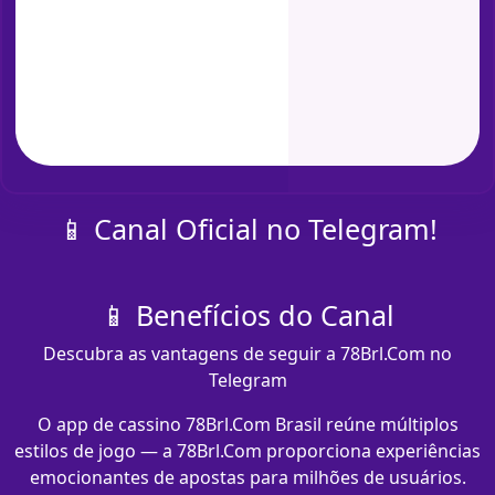
📱 Canal Oficial no Telegram!
📱 Benefícios do Canal
Descubra as vantagens de seguir a 78Brl.Com no
Telegram
O app de cassino 78Brl.Com Brasil reúne múltiplos
estilos de jogo — a 78Brl.Com proporciona experiências
emocionantes de apostas para milhões de usuários.