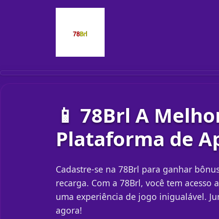
📱 78Brl A Melho
Plataforma de A
Cadastre-se na 78Brl para ganhar bônu
recarga. Com a 78Brl, você tem acesso a
uma experiência de jogo inigualável. J
agora!