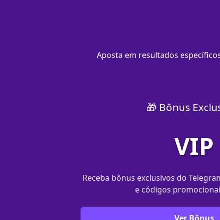
Aposta em resultados específic
🎁 Bônus Exclu
VIP
Receba bônus exclusivos do Telegra
e códigos promocionai
Ver Bônus