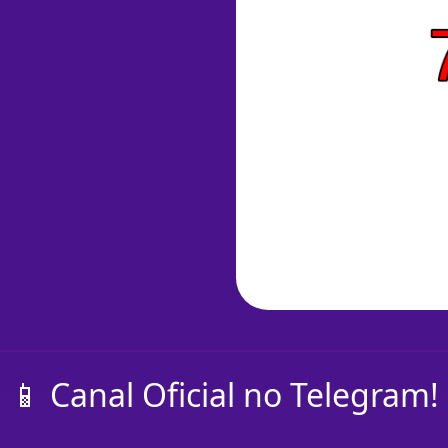
📱 Canal Oficial no Telegram!