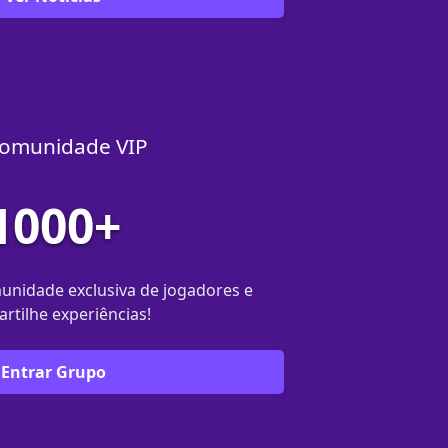
Comunidade VIP
1000+
unidade exclusiva de jogadores e
rtilhe experiências!
Entrar Grupo