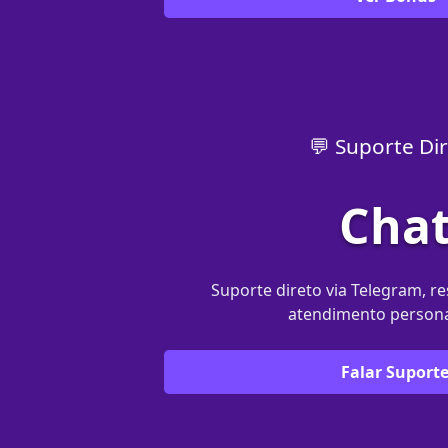
💬 Suporte Di
Cha
Suporte direto via Telegram, r
atendimento persona
Falar Suport