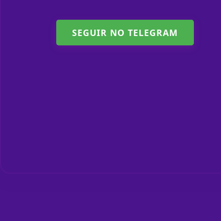
SEGUIR NO TELEGRAM