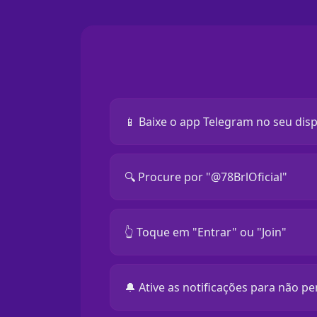
📱 Baixe o app Telegram no seu disp
🔍 Procure por "@78BrlOficial"
👆 Toque em "Entrar" ou "Join"
🔔 Ative as notificações para não p