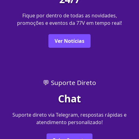
Fique por dentro de todas as novidades,
promoções e eventos da 77V em tempo real!
Ver Notícias
💬 Suporte Direto
Chat
Suporte direto via Telegram, respostas rápidas e
atendimento personalizado!