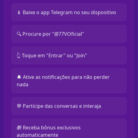
📱 Baixe o app Telegram no seu dispositivo
🔍 Procure por "@77VOficial"
👆 Toque em "Entrar" ou "Join"
🔔 Ative as notificações para não perder
nada
💬 Participe das conversas e interaja
🎁 Receba bônus exclusivos
automaticamente