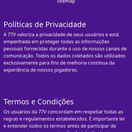
Sitemap
Políticas de Privacidade
A 77V valoriza a privacidade de seus usuários e está
empenhada em proteger todas as informações
pessoais fornecidas durante o uso de nossos canais de
comunicação. Todos os dados coletados são utilizados
exclusivamente para fins de melhoria contínua da
experiência de nossos jogadores.
Termos e Condições
Os usuários da 77V concordam em respeitar todas as
regras e regulamentos estabelecidos. É importante ler
e entender todos os termos antes de participar de