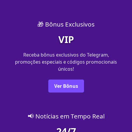
🎁 Bônus Exclusivos
VIP
Receba bônus exclusivos do Telegram,
promoções especiais e códigos promocionais
únicos!
Ver Bônus
📢 Notícias em Tempo Real
24/7