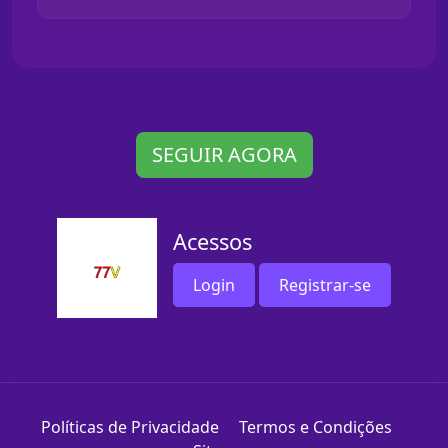
SEGUIR AGORA
Acessos
Login
Registrar-se
Políticas de Privacidade
Termos e Condições