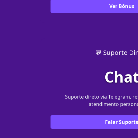
Ver Bônus
💬 Suporte Di
Cha
Suporte direto via Telegram, r
atendimento persona
Falar Suport