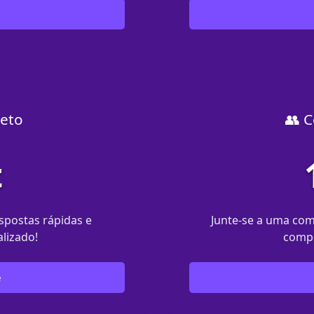
reto
👥 
t
espostas rápidas e
Junte-se a uma com
lizado!
compa
e