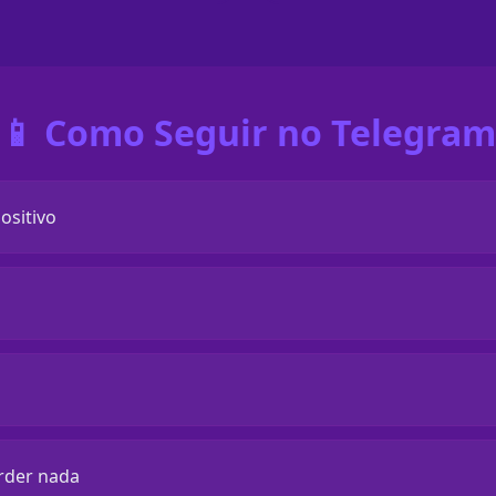
📱 Como Seguir no Telegram
ositivo
erder nada