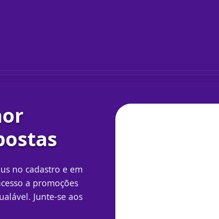
hor
postas
nus no cadastro e em
 acesso a promoções
ualável. Junte-se aos