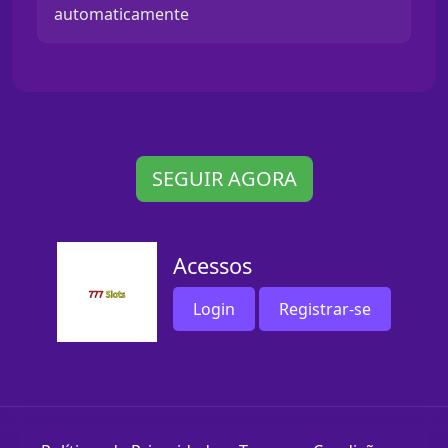
automaticamente
SEGUIR AGORA
Acessos
Login
Registrar-se