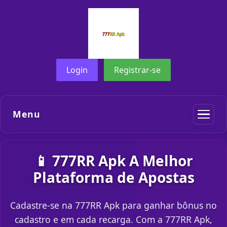
Login
Registrar-se
Menu
📱 777RR Apk A Melhor
Plataforma de Apostas
Cadastre-se na 777RR Apk para ganhar bônus no
cadastro e em cada recarga. Com a 777RR Apk,