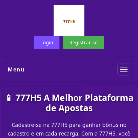
Login
Registrar-se
Menu
📱 777H5 A Melhor Plataforma
de Apostas
Cadastre-se na 777H5 para ganhar bônus no
cadastro e em cada recarga. Com a 777H5, você