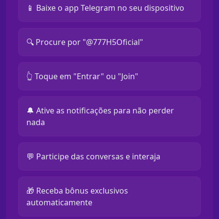
📱 Baixe o app Telegram no seu dispositivo
🔍 Procure por "@777H5Oficial"
👆 Toque em "Entrar" ou "Join"
🔔 Ative as notificações para não perder
nada
💬 Participe das conversas e interaja
🎁 Receba bônus exclusivos
automaticamente