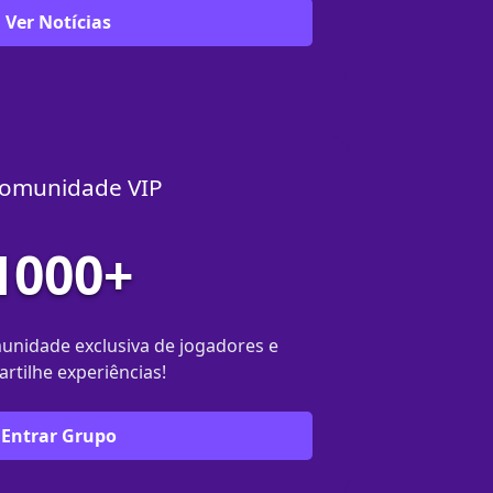
Ver Notícias
Comunidade VIP
1000+
unidade exclusiva de jogadores e
rtilhe experiências!
Entrar Grupo