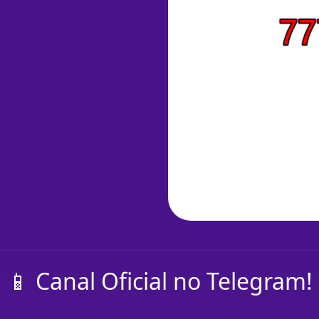
📱 Canal Oficial no Telegram!