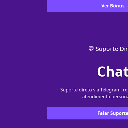
Ver Bônus
💬 Suporte Di
Cha
Suporte direto via Telegram, r
atendimento persona
Falar Suport