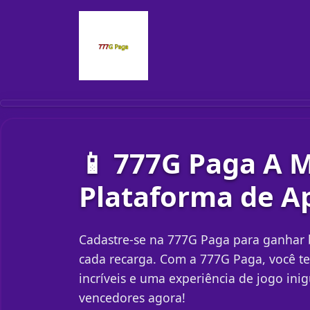
📱 777G Paga A 
Plataforma de A
Cadastre-se na 777G Paga para ganhar 
cada recarga. Com a 777G Paga, você t
incríveis e uma experiência de jogo inig
vencedores agora!