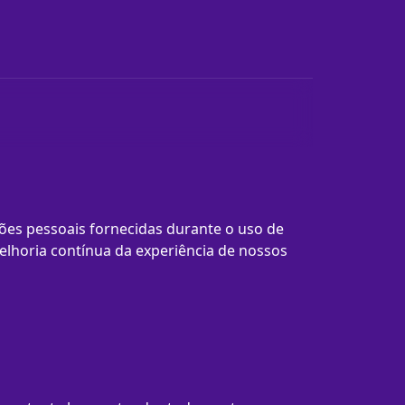
ões pessoais fornecidas durante o uso de
elhoria contínua da experiência de nossos