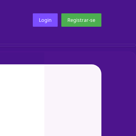
Login
Registrar-se