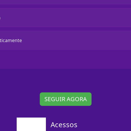
a
aticamente
SEGUIR AGORA
Acessos