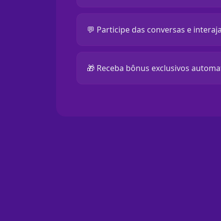
💬 Participe das conversas e interaj
🎁 Receba bônus exclusivos autom