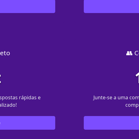
reto
👥 
t
espostas rápidas e
Junte-se a uma com
lizado!
compa
e