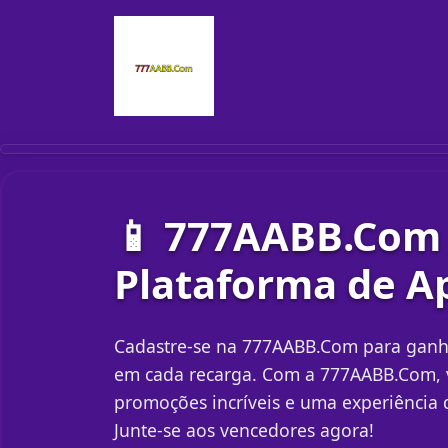
📱 777AABB.Com
Plataforma de A
Cadastre-se na 777AABB.Com para ganh
em cada recarga. Com a 777AABB.Com, 
promoções incríveis e uma experiência d
Junte-se aos vencedores agora!