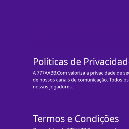
Políticas de Privacida
A 777AABB.Com valoriza a privacidade de s
de nossos canais de comunicação. Todos os 
nossos jogadores.
Termos e Condições