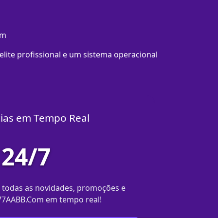
am
lite profissional e um sistema operacional
cias em Tempo Real
24/7
e todas as novidades, promoções e
77AABB.Com em tempo real!