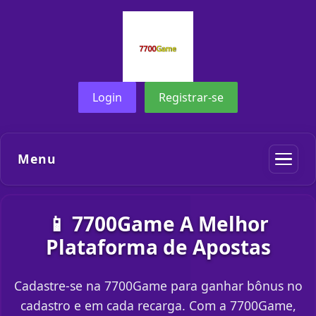
Login
Registrar-se
Menu
📱 7700Game A Melhor
Plataforma de Apostas
Cadastre-se na 7700Game para ganhar bônus no
cadastro e em cada recarga. Com a 7700Game,