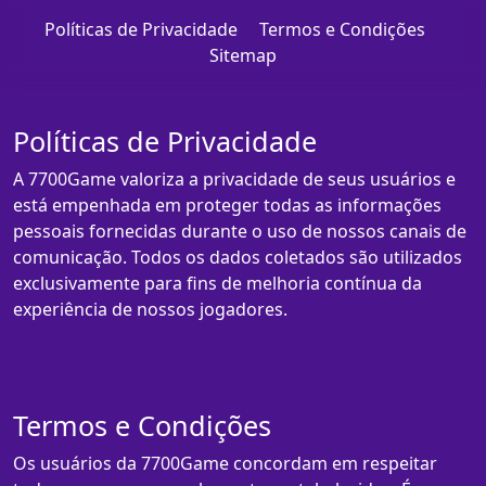
Políticas de Privacidade
Termos e Condições
Sitemap
Políticas de Privacidade
A 7700Game valoriza a privacidade de seus usuários e
está empenhada em proteger todas as informações
pessoais fornecidas durante o uso de nossos canais de
comunicação. Todos os dados coletados são utilizados
exclusivamente para fins de melhoria contínua da
experiência de nossos jogadores.
Termos e Condições
Os usuários da 7700Game concordam em respeitar