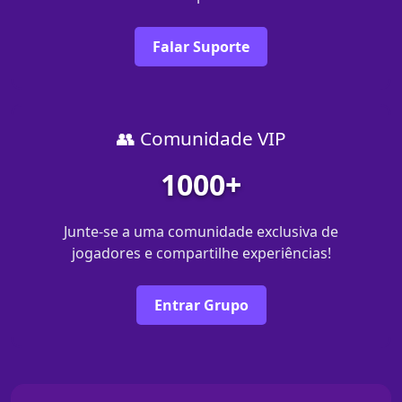
Falar Suporte
👥 Comunidade VIP
1000+
Junte-se a uma comunidade exclusiva de
jogadores e compartilhe experiências!
Entrar Grupo