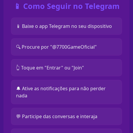
📱 Como Seguir no Telegram
📱 Baixe o app Telegram no seu dispositivo
🔍 Procure por "@7700GameOficial"
👆 Toque em "Entrar" ou "Join"
🔔 Ative as notificações para não perder
nada
💬 Participe das conversas e interaja