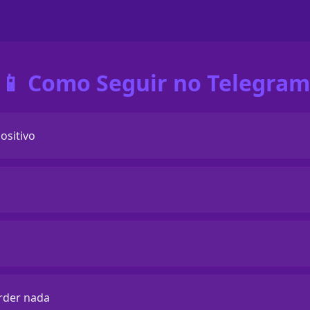
📱 Como Seguir no Telegram
ositivo
erder nada