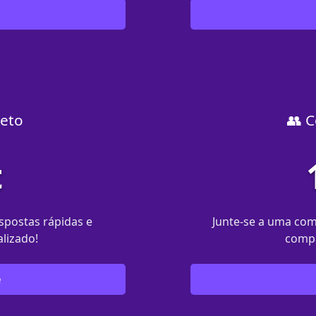
reto
👥 
t
espostas rápidas e
Junte-se a uma com
lizado!
compa
e