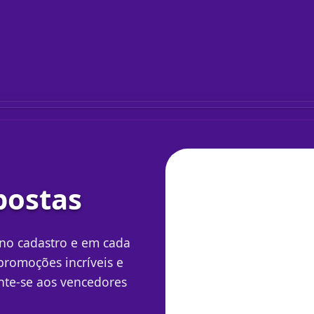
postas
no cadastro e em cada
promoções incríveis e
unte-se aos vencedores