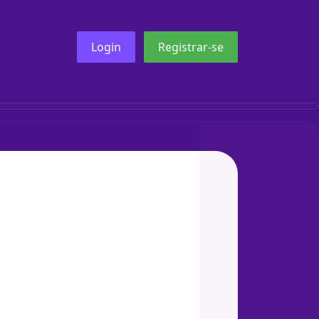
Login
Registrar-se