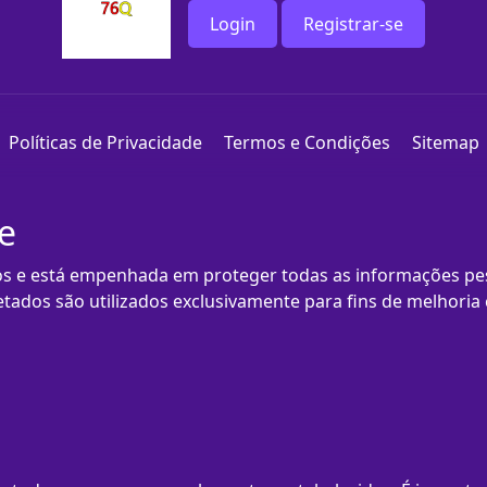
Login
Registrar-se
Políticas de Privacidade
Termos e Condições
Sitemap
de
ios e está empenhada em proteger todas as informações pe
tados são utilizados exclusivamente para fins de melhoria