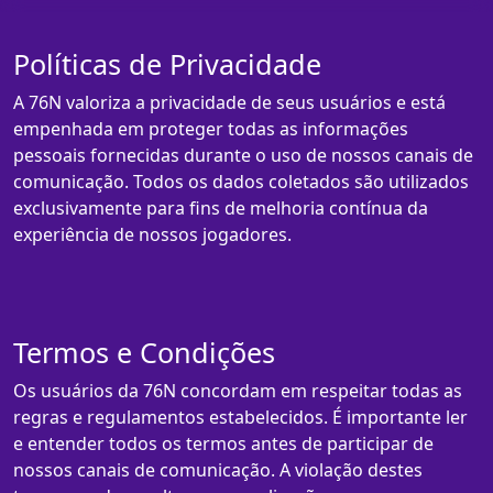
Políticas de Privacidade
A 76N valoriza a privacidade de seus usuários e está
empenhada em proteger todas as informações
pessoais fornecidas durante o uso de nossos canais de
comunicação. Todos os dados coletados são utilizados
exclusivamente para fins de melhoria contínua da
experiência de nossos jogadores.
Termos e Condições
Os usuários da 76N concordam em respeitar todas as
regras e regulamentos estabelecidos. É importante ler
e entender todos os termos antes de participar de
nossos canais de comunicação. A violação destes