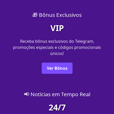
🎁 Bônus Exclusivos
VIP
Receba bônus exclusivos do Telegram,
promoções especiais e códigos promocionais
únicos!
Ver Bônus
📢 Notícias em Tempo Real
24/7