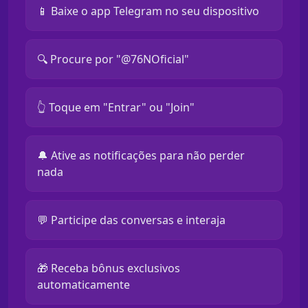
📱 Baixe o app Telegram no seu dispositivo
🔍 Procure por "@76NOficial"
👆 Toque em "Entrar" ou "Join"
🔔 Ative as notificações para não perder
nada
💬 Participe das conversas e interaja
🎁 Receba bônus exclusivos
automaticamente