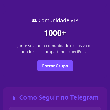
👥 Comunidade VIP
1000+
Junte-se a uma comunidade exclusiva de
jogadores e compartilhe experiências!
Entrar Grupo
📱 Como Seguir no Telegram