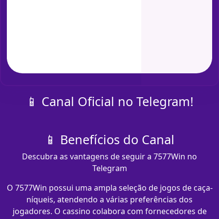
📱 Canal Oficial no Telegram!
📱 Benefícios do Canal
Descubra as vantagens de seguir a 7577Win no
Telegram
O 7577Win possui uma ampla seleção de jogos de caça-
níqueis, atendendo a várias preferências dos
jogadores. O cassino colabora com fornecedores de