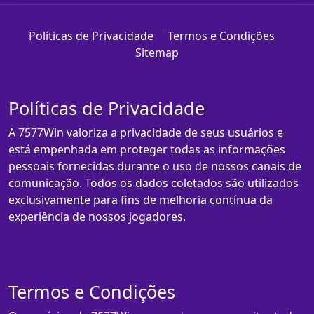
Políticas de Privacidade
Termos e Condições
Sitemap
Políticas de Privacidade
A 7577Win valoriza a privacidade de seus usuários e
está empenhada em proteger todas as informações
pessoais fornecidas durante o uso de nossos canais de
comunicação. Todos os dados coletados são utilizados
exclusivamente para fins de melhoria contínua da
experiência de nossos jogadores.
Termos e Condições