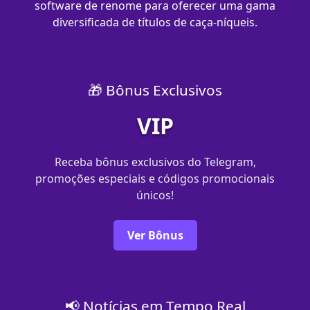
software de renome para oferecer uma gama
diversificada de títulos de caça-níqueis.
🎁 Bônus Exclusivos
VIP
Receba bônus exclusivos do Telegram,
promoções especiais e códigos promocionais
únicos!
Ver Bônus
📢 Notícias em Tempo Real