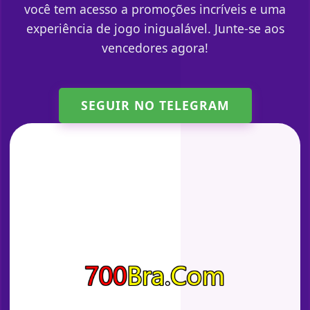
você tem acesso a promoções incríveis e uma
experiência de jogo inigualável. Junte-se aos
vencedores agora!
SEGUIR NO TELEGRAM