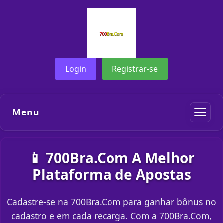
Login
Registrar-se
Menu
📱 700Bra.Com A Melhor
Plataforma de Apostas
Cadastre-se na 700Bra.Com para ganhar bônus no
cadastro e em cada recarga. Com a 700Bra.Com,