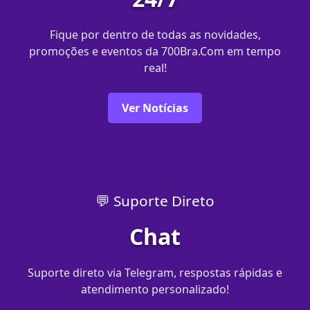
Fique por dentro de todas as novidades,
promoções e eventos da 700Bra.Com em tempo
real!
Ver Notícias
💬 Suporte Direto
Chat
Suporte direto via Telegram, respostas rápidas e
atendimento personalizado!