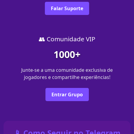
Falar Suporte
👥 Comunidade VIP
1000+
Junte-se a uma comunidade exclusiva de
jogadores e compartilhe experiências!
Entrar Grupo
📱 Como Seguir no Telegram