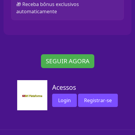
🎁 Receba bônus exclusivos
automaticamente
SEGUIR AGORA
Acessos
Login
Registrar-se