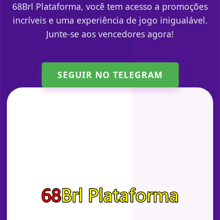
68Brl Plataforma, você tem acesso a promoções
incríveis e uma experiência de jogo inigualável.
Junte-se aos vencedores agora!
SEGUIR NO TELEGRAM