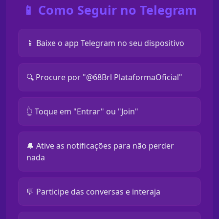
📱 Como Seguir no Telegram
📱 Baixe o app Telegram no seu dispositivo
🔍 Procure por "@68Brl PlataformaOficial"
👆 Toque em "Entrar" ou "Join"
🔔 Ative as notificações para não perder
nada
💬 Participe das conversas e interaja