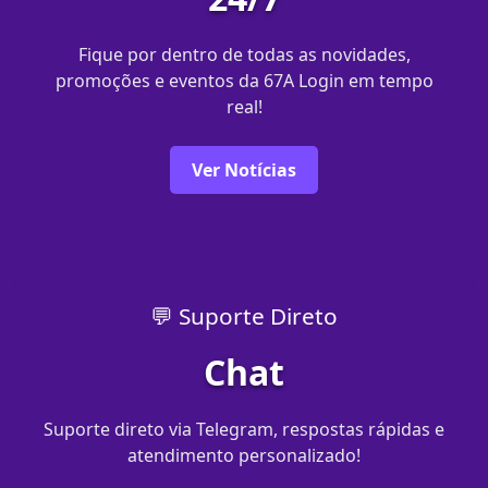
Fique por dentro de todas as novidades,
promoções e eventos da 67A Login em tempo
real!
Ver Notícias
💬 Suporte Direto
Chat
Suporte direto via Telegram, respostas rápidas e
atendimento personalizado!