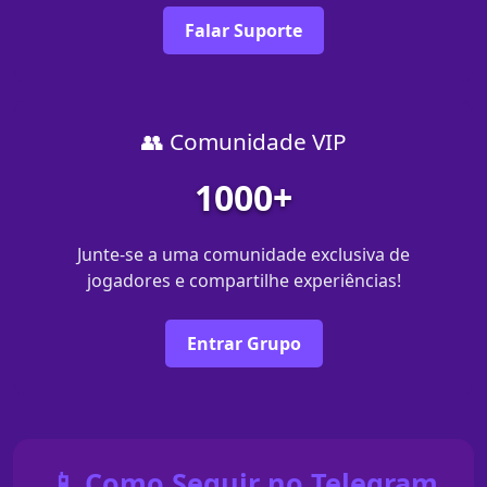
Falar Suporte
👥 Comunidade VIP
1000+
Junte-se a uma comunidade exclusiva de
jogadores e compartilhe experiências!
Entrar Grupo
📱 Como Seguir no Telegram