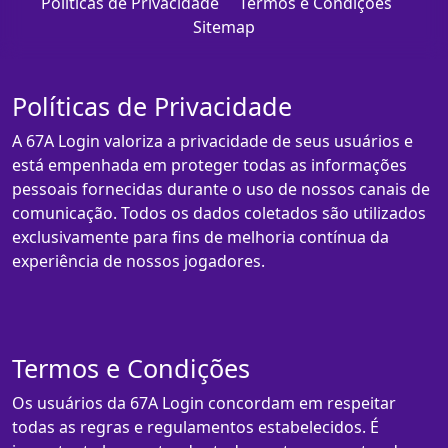
Políticas de Privacidade
Termos e Condições
Sitemap
Políticas de Privacidade
A 67A Login valoriza a privacidade de seus usuários e
está empenhada em proteger todas as informações
pessoais fornecidas durante o uso de nossos canais de
comunicação. Todos os dados coletados são utilizados
exclusivamente para fins de melhoria contínua da
experiência de nossos jogadores.
Termos e Condições
Os usuários da 67A Login concordam em respeitar
todas as regras e regulamentos estabelecidos. É