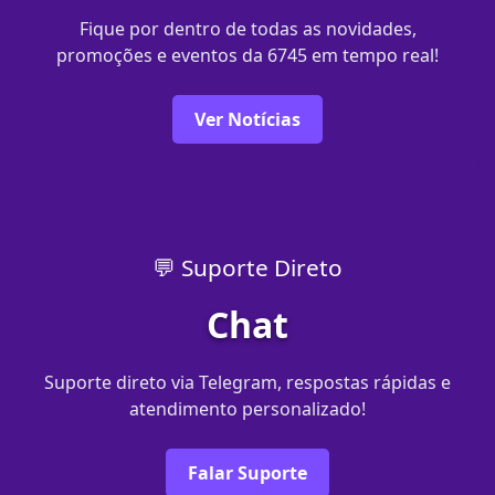
Fique por dentro de todas as novidades,
promoções e eventos da 6745 em tempo real!
Ver Notícias
💬 Suporte Direto
Chat
Suporte direto via Telegram, respostas rápidas e
atendimento personalizado!
Falar Suporte