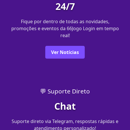
24/7
Fique por dentro de todas as novidades,
promoções e eventos da 66Jogo Login em tempo
real!
Ver Notícias
💬 Suporte Direto
Chat
Suporte direto via Telegram, respostas rápidas e
atendimento personalizado!