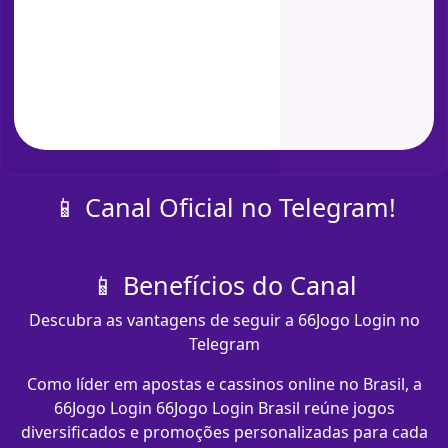
📱 Canal Oficial no Telegram!
📱 Benefícios do Canal
Descubra as vantagens de seguir a 66Jogo Login no
Telegram
Como líder em apostas e cassinos online no Brasil, a
66Jogo Login 66Jogo Login Brasil reúne jogos
diversificados e promoções personalizadas para cada