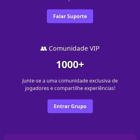
Falar Suporte
👥 Comunidade VIP
1000+
Junte-se a uma comunidade exclusiva de
jogadores e compartilhe experiências!
Entrar Grupo