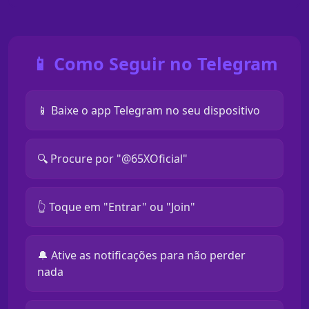
📱 Como Seguir no Telegram
📱 Baixe o app Telegram no seu dispositivo
🔍 Procure por "@65XOficial"
👆 Toque em "Entrar" ou "Join"
🔔 Ative as notificações para não perder
nada