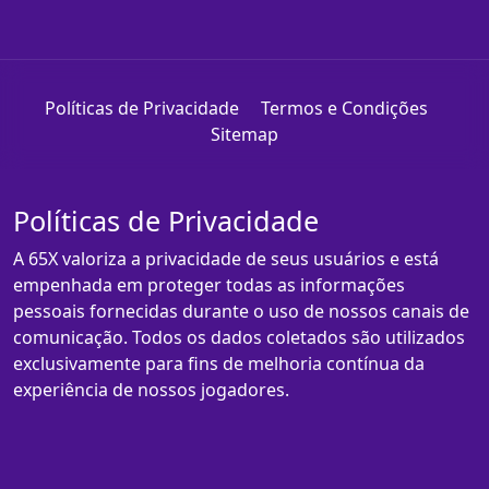
Políticas de Privacidade
Termos e Condições
Sitemap
Políticas de Privacidade
A 65X valoriza a privacidade de seus usuários e está
empenhada em proteger todas as informações
pessoais fornecidas durante o uso de nossos canais de
comunicação. Todos os dados coletados são utilizados
exclusivamente para fins de melhoria contínua da
experiência de nossos jogadores.