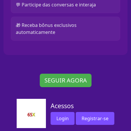
💬 Participe das conversas e interaja
🎁 Receba bônus exclusivos
automaticamente
SEGUIR AGORA
Acessos
Login
Registrar-se