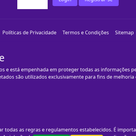
Políticas de Privacidade
Termos e Condições
Sitemap
de
rios e está empenhada em proteger todas as informações p
tados são utilizados exclusivamente para fins de melhoria
 todas as regras e regulamentos estabelecidos. É importa