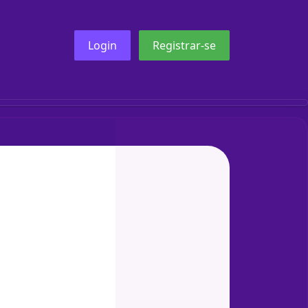
Login
Registrar-se