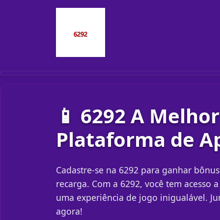
📱 6292 A Melhor
Plataforma de A
Cadastre-se na 6292 para ganhar bônus
recarga. Com a 6292, você tem acesso a
uma experiência de jogo inigualável. J
agora!