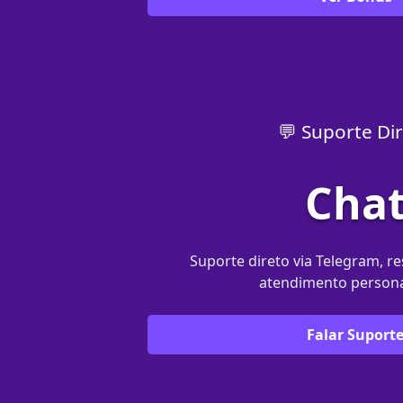
💬 Suporte Di
Cha
Suporte direto via Telegram, r
atendimento persona
Falar Suport