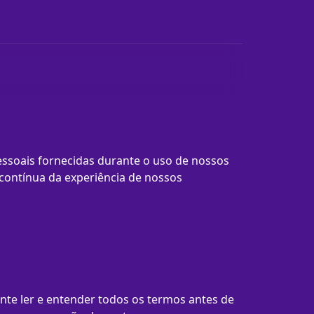
essoais fornecidas durante o uso de nossos
 contínua da experiência de nossos
nte ler e entender todos os termos antes de