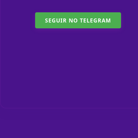
SEGUIR NO TELEGRAM