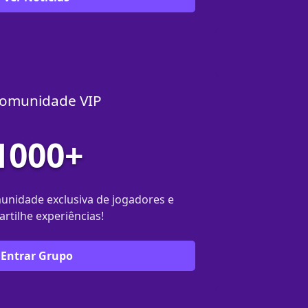
Comunidade VIP
1000+
unidade exclusiva de jogadores e
rtilhe experiências!
Entrar Grupo