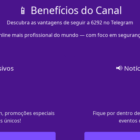
📱 Benefícios do Canal
Descubra as vantagens de seguir a 6292 no Telegram
nline mais profissional do mundo — com foco em segurança,
sivos
📢 Notí
m, promoções especiais
Fique por dentro d
s únicos!
eventos 