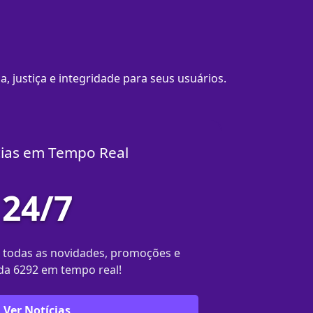
 justiça e integridade para seus usuários.
cias em Tempo Real
24/7
e todas as novidades, promoções e
da 6292 em tempo real!
Ver Notícias