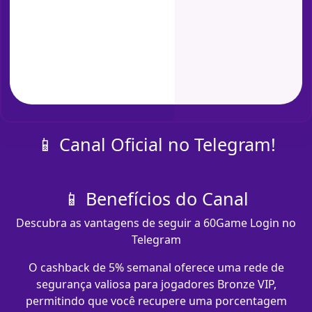
📱 Canal Oficial no Telegram!
📱 Benefícios do Canal
Descubra as vantagens de seguir a 60Game Login no
Telegram
O cashback de 5% semanal oferece uma rede de
segurança valiosa para jogadores Bronze VIP,
permitindo que você recupere uma porcentagem