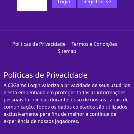
Login
Registrar-se
Políticas de Privacidade
Termos e Condições
Sitemap
Políticas de Privacidade
A 60Game Login valoriza a privacidade de seus usuários
e está empenhada em proteger todas as informações
pessoais fornecidas durante o uso de nossos canais de
comunicação. Todos os dados coletados são utilizados
exclusivamente para fins de melhoria contínua da
experiência de nossos jogadores.