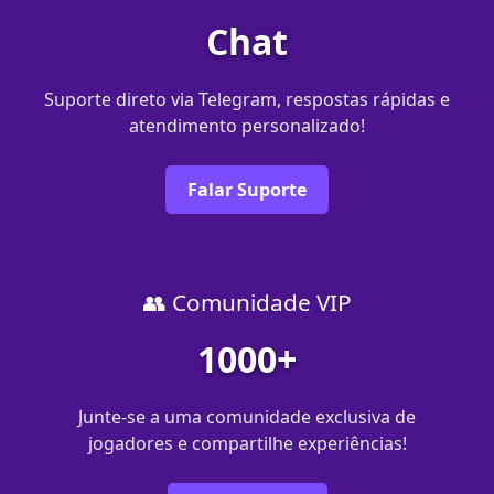
Chat
Suporte direto via Telegram, respostas rápidas e
atendimento personalizado!
Falar Suporte
👥 Comunidade VIP
1000+
Junte-se a uma comunidade exclusiva de
jogadores e compartilhe experiências!