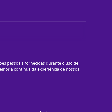
ões pessoais fornecidas durante o uso de
elhoria contínua da experiência de nossos