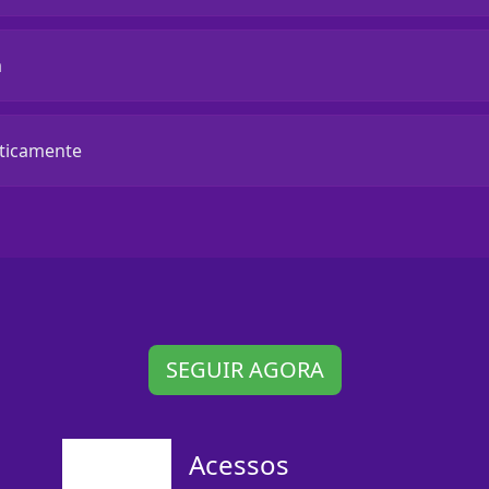
a
aticamente
SEGUIR AGORA
Acessos