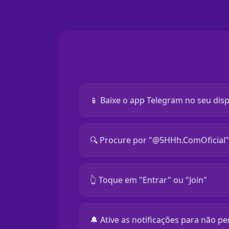
📱 Baixe o app Telegram no seu disp
🔍 Procure por "@5HHh.ComOficial"
👆 Toque em "Entrar" ou "Join"
🔔 Ative as notificações para não p