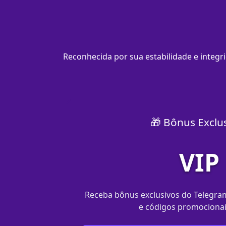
Reconhecida por sua estabilidade e integ
🎁 Bônus Exclu
VIP
Receba bônus exclusivos do Telegra
e códigos promocionai