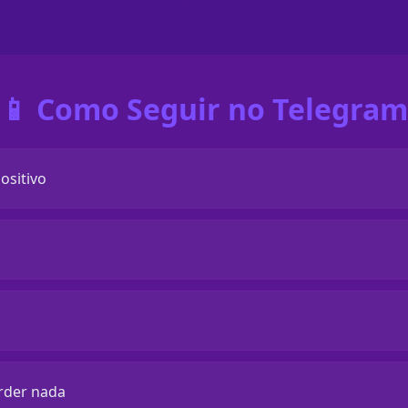
📱 Como Seguir no Telegram
ositivo
erder nada