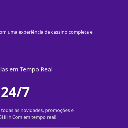
m
Com uma experiência de cassino completa e
cias em Tempo Real
24/7
e todas as novidades, promoções e
 5HHh.Com em tempo real!