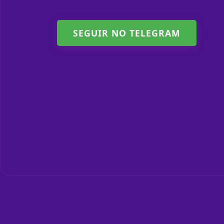
SEGUIR NO TELEGRAM