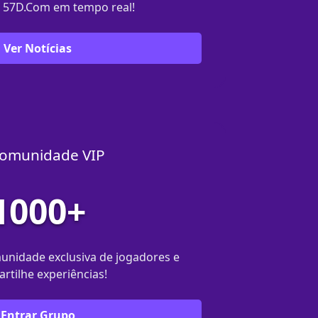
 57D.Com em tempo real!
Ver Notícias
Comunidade VIP
1000+
unidade exclusiva de jogadores e
rtilhe experiências!
Entrar Grupo