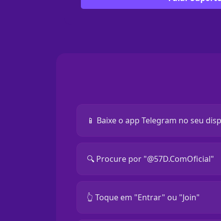
📱 Baixe o app Telegram no seu disp
🔍 Procure por "@57D.ComOficial"
👆 Toque em "Entrar" ou "Join"