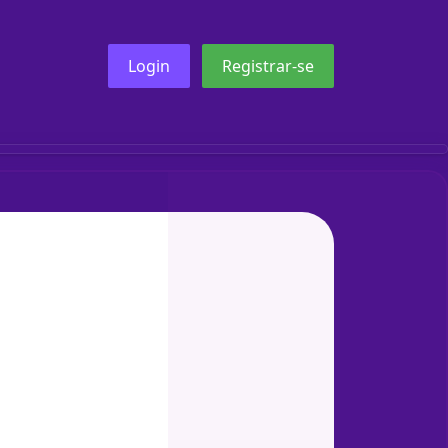
Login
Registrar-se