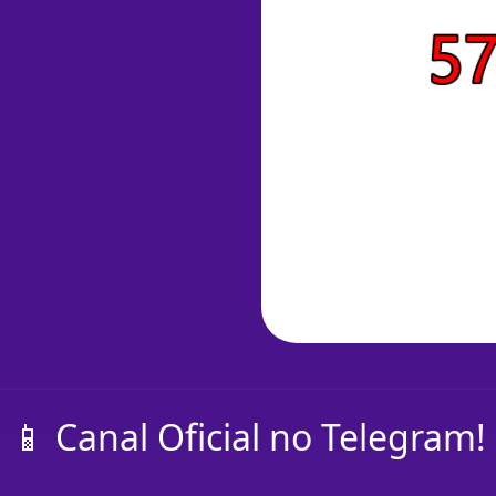
📱 Canal Oficial no Telegram!