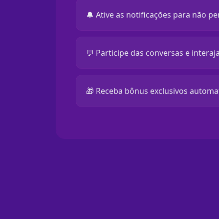
🔔 Ative as notificações para não p
💬 Participe das conversas e interaj
🎁 Receba bônus exclusivos autom