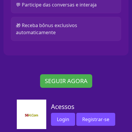
💬 Participe das conversas e interaja
🎁 Receba bônus exclusivos
automaticamente
SEGUIR AGORA
Acessos
Login
Registrar-se