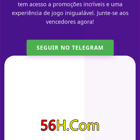
tem acesso a promoções incríveis e uma
experiência de jogo inigualável. Junte-se aos
vencedores agora!
SEGUIR NO TELEGRAM