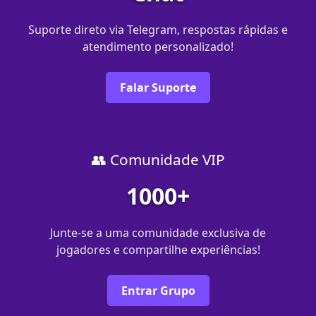
Suporte direto via Telegram, respostas rápidas e
atendimento personalizado!
Falar Suporte
👥 Comunidade VIP
1000+
Junte-se a uma comunidade exclusiva de
jogadores e compartilhe experiências!
Entrar Grupo