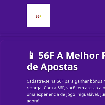
📱 56F A Melhor 
de Apostas
Cadastre-se na 56F para ganhar bônus 
recarga. Com a 56F, você tem acesso a p
uma experiência de jogo inigualável. J
agora!