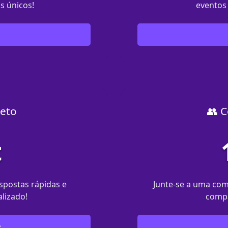
s únicos!
eventos
reto
👥 
t
espostas rápidas e
Junte-se a uma com
lizado!
compa
e