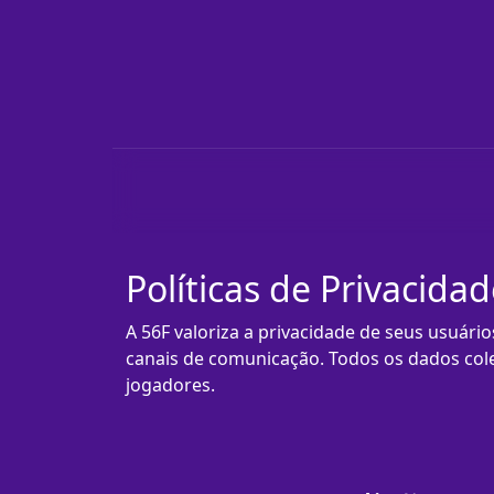
Políticas de Privacida
A 56F valoriza a privacidade de seus usuár
canais de comunicação. Todos os dados cole
jogadores.