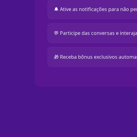
🔔 Ative as notificações para não p
💬 Participe das conversas e interaj
🎁 Receba bônus exclusivos autom