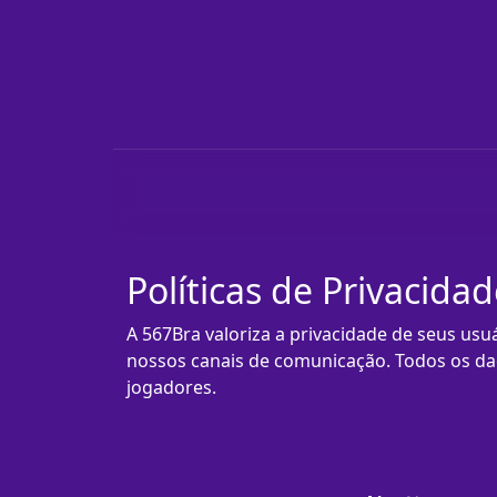
Políticas de Privacida
A 567Bra valoriza a privacidade de seus us
nossos canais de comunicação. Todos os dad
jogadores.