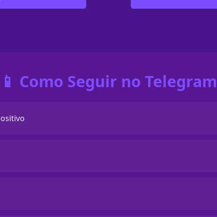
📱 Como Seguir no Telegram
ositivo