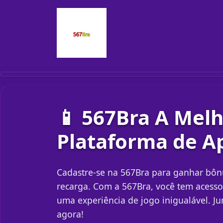
📱 567Bra A Mel
Plataforma de A
Cadastre-se na 567Bra para ganhar bôn
recarga. Com a 567Bra, você tem acesso
uma experiência de jogo inigualável. J
agora!