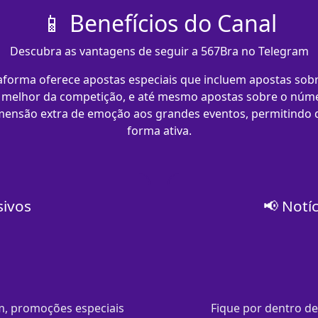
📱 Benefícios do Canal
Descubra as vantagens de seguir a 567Bra no Telegram
aforma oferece apostas especiais que incluem apostas sobr
to o melhor da competição, e até mesmo apostas sobre o núm
ensão extra de emoção aos grandes eventos, permitindo qu
forma ativa.
sivos
📢 Notí
m, promoções especiais
Fique por dentro d