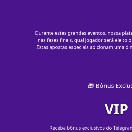
Durante estes grandes eventos, nossa plat
nas fases finais, qual jogador será elei
Estas apostas especiais adicionam uma dim
🎁 Bônus Exclu
VIP
Receba bônus exclusivos do Telegra