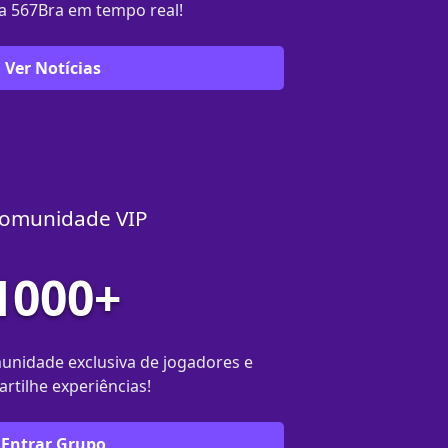
a 567Bra em tempo real!
Ver Notícias
Comunidade VIP
1000+
unidade exclusiva de jogadores e
rtilhe experiências!
Entrar Grupo