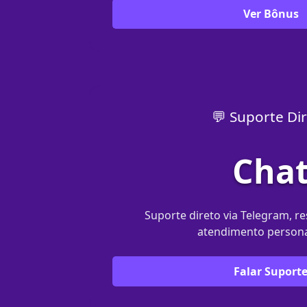
Ver Bônus
💬 Suporte Di
Cha
Suporte direto via Telegram, r
atendimento persona
Falar Suport