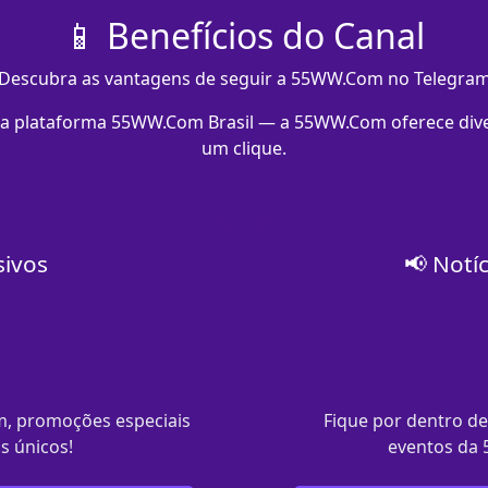
📱 Benefícios do Canal
Descubra as vantagens de seguir a 55WW.Com no Telegra
 na plataforma 55WW.Com Brasil — a 55WW.Com oferece dive
um clique.
sivos
📢 Notí
m, promoções especiais
Fique por dentro d
s únicos!
eventos da