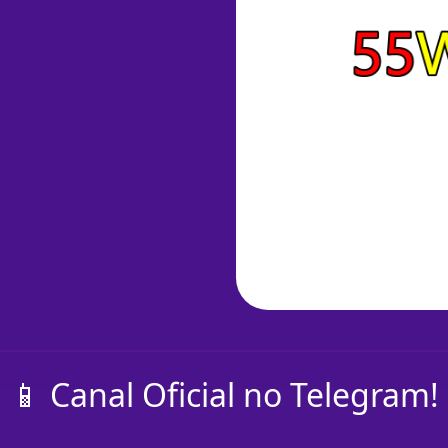
📱 Canal Oficial no Telegram!