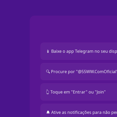
📱 Baixe o app Telegram no seu disp
🔍 Procure por "@55WW.ComOficial
👆 Toque em "Entrar" ou "Join"
🔔 Ative as notificações para não p