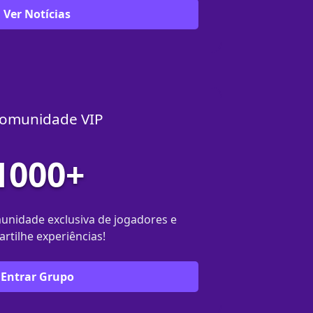
Ver Notícias
Comunidade VIP
1000+
unidade exclusiva de jogadores e
rtilhe experiências!
Entrar Grupo