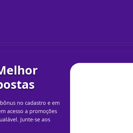
Melhor
postas
bônus no cadastro e em
em acesso a promoções
ualável. Junte-se aos