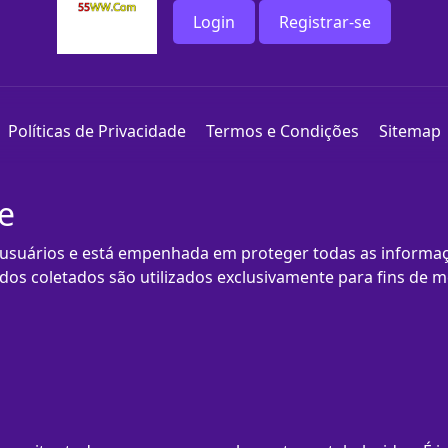
Login
Registrar-se
Políticas de Privacidade
Termos e Condições
Sitemap
de
 usuários e está empenhada em proteger todas as informaç
os coletados são utilizados exclusivamente para fins de m