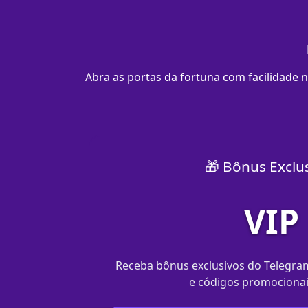
Abra as portas da fortuna com facilidade
🎁 Bônus Exclu
VIP
Receba bônus exclusivos do Telegra
e códigos promocionai