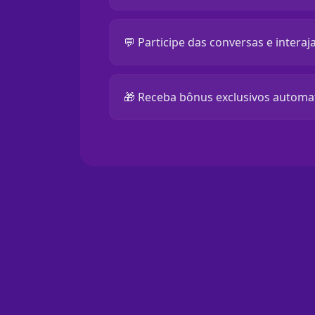
💬 Participe das conversas e interaj
🎁 Receba bônus exclusivos autom