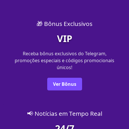
🎁 Bônus Exclusivos
VIP
Receba bônus exclusivos do Telegram,
promoções especiais e códigos promocionais
únicos!
Ver Bônus
📢 Notícias em Tempo Real
24/7