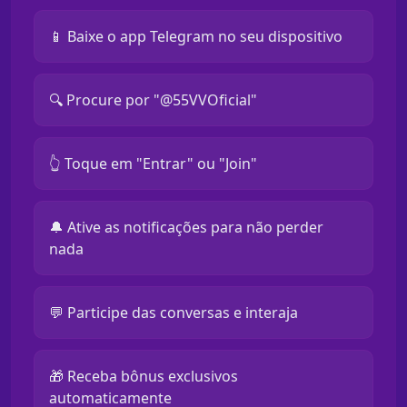
📱 Baixe o app Telegram no seu dispositivo
🔍 Procure por "@55VVOficial"
👆 Toque em "Entrar" ou "Join"
🔔 Ative as notificações para não perder
nada
💬 Participe das conversas e interaja
🎁 Receba bônus exclusivos
automaticamente