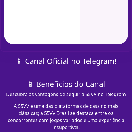
📱 Canal Oficial no Telegram!
📱 Benefícios do Canal
Descubra as vantagens de seguir a 55VV no Telegram
A 55VV é uma das plataformas de cassino mais
clássicas; a 55VV Brasil se destaca entre os
concorrentes com jogos variados e uma experiência
insuperável.