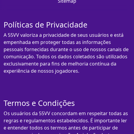
Sitemap
Políticas de Privacidade
A 55VV valoriza a privacidade de seus usuários e está
empenhada em proteger todas as informações
pessoais fornecidas durante o uso de nossos canais de
comunicação. Todos os dados coletados são utilizados
exclusivamente para fins de melhoria contínua da
experiência de nossos jogadores.
Termos e Condições
Os usuários da 55VV concordam em respeitar todas as
regras e regulamentos estabelecidos. É importante ler
e entender todos os termos antes de participar de