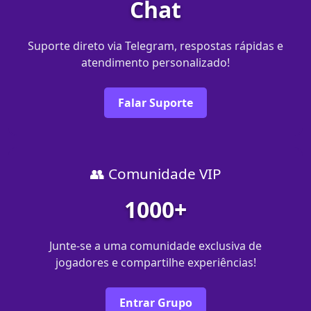
Chat
Suporte direto via Telegram, respostas rápidas e
atendimento personalizado!
Falar Suporte
👥 Comunidade VIP
1000+
Junte-se a uma comunidade exclusiva de
jogadores e compartilhe experiências!
Entrar Grupo