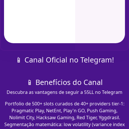
📱 Canal Oficial no Telegram!
📱 Benefícios do Canal
Descubra as vantagens de seguir a 55LL no Telegram
Portfolio de 500+ slots curados de 40+ providers tier-1:
Pragmatic Play, NetEnt, Play'n GO, Push Gaming,
Nolimit City, Hacksaw Gaming, Red Tiger, Yggdrasil.
Segmentação matemática: low volatility (variance index