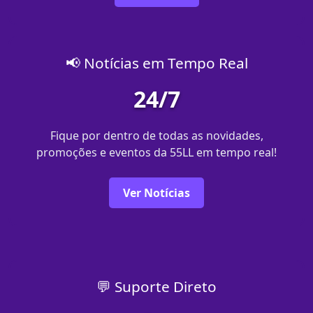
📢 Notícias em Tempo Real
24/7
Fique por dentro de todas as novidades,
promoções e eventos da 55LL em tempo real!
Ver Notícias
💬 Suporte Direto