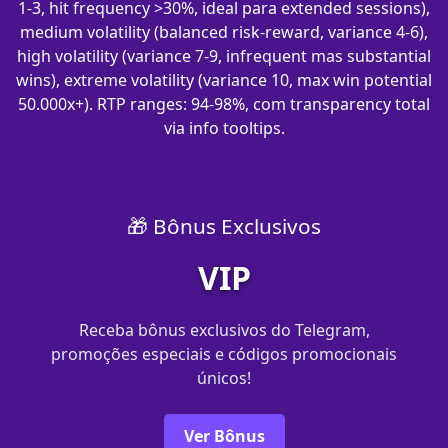
1-3, hit frequency >30%, ideal para extended sessions),
medium volatility (balanced risk-reward, variance 4-6),
high volatility (variance 7-9, infrequent mas substantial
wins), extreme volatility (variance 10, max win potential
50.000x+). RTP ranges: 94-98%, com transparency total
via info tooltips.
🎁 Bônus Exclusivos
VIP
Receba bônus exclusivos do Telegram,
promoções especiais e códigos promocionais
únicos!
Ver Bônus