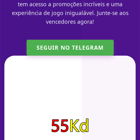
tem acesso a promoções incríveis e uma
experiência de jogo inigualável. Junte-se aos
vencedores agora!
SEGUIR NO TELEGRAM