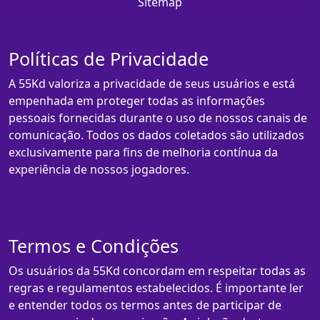
Sitemap
Políticas de Privacidade
A 55Kd valoriza a privacidade de seus usuários e está
empenhada em proteger todas as informações
pessoais fornecidas durante o uso de nossos canais de
comunicação. Todos os dados coletados são utilizados
exclusivamente para fins de melhoria contínua da
experiência de nossos jogadores.
Termos e Condições
Os usuários da 55Kd concordam em respeitar todas as
regras e regulamentos estabelecidos. É importante ler
e entender todos os termos antes de participar de