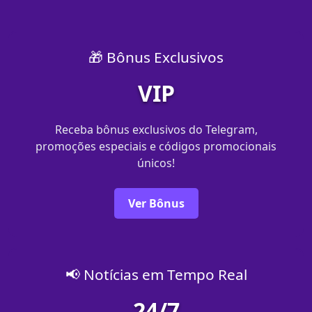
🎁 Bônus Exclusivos
VIP
Receba bônus exclusivos do Telegram,
promoções especiais e códigos promocionais
únicos!
Ver Bônus
📢 Notícias em Tempo Real
24/7