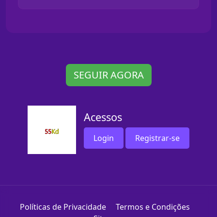
SEGUIR AGORA
Acessos
Login
Registrar-se
Políticas de Privacidade
Termos e Condições