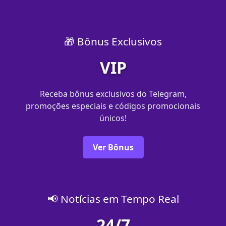
🎁 Bônus Exclusivos
VIP
Receba bônus exclusivos do Telegram,
promoções especiais e códigos promocionais
únicos!
Ver Bônus
📢 Notícias em Tempo Real
24/7