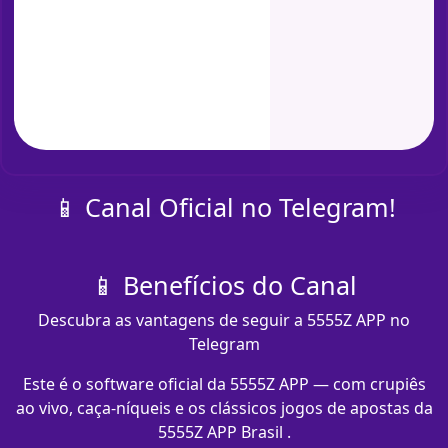
📱 Canal Oficial no Telegram!
📱 Benefícios do Canal
Descubra as vantagens de seguir a 5555Z APP no
Telegram
Este é o software oficial da 5555Z APP — com crupiês
ao vivo, caça-níqueis e os clássicos jogos de apostas da
5555Z APP Brasil .