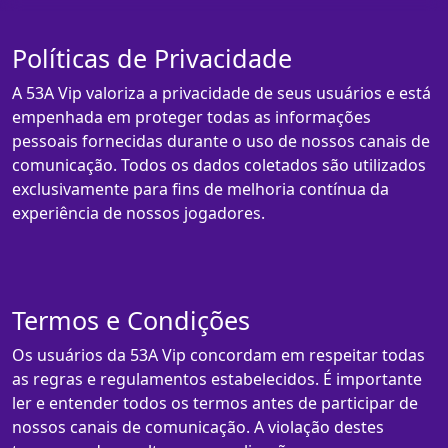
Políticas de Privacidade
A 53A Vip valoriza a privacidade de seus usuários e está
empenhada em proteger todas as informações
pessoais fornecidas durante o uso de nossos canais de
comunicação. Todos os dados coletados são utilizados
exclusivamente para fins de melhoria contínua da
experiência de nossos jogadores.
Termos e Condições
Os usuários da 53A Vip concordam em respeitar todas
as regras e regulamentos estabelecidos. É importante
ler e entender todos os termos antes de participar de
nossos canais de comunicação. A violação destes