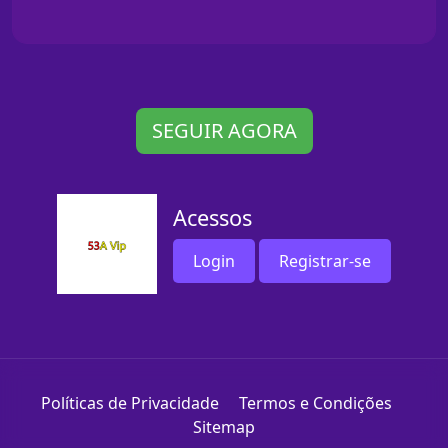
SEGUIR AGORA
Acessos
Login
Registrar-se
Políticas de Privacidade
Termos e Condições
Sitemap