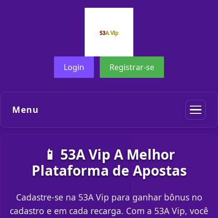
Login
Registrar-se
Menu
📱 53A Vip A Melhor
Plataforma de Apostas
Cadastre-se na 53A Vip para ganhar bônus no
cadastro e em cada recarga. Com a 53A Vip, você