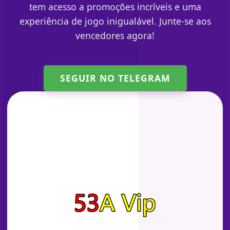
tem acesso a promoções incríveis e uma
experiência de jogo inigualável. Junte-se aos
vencedores agora!
SEGUIR NO TELEGRAM