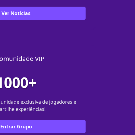
Ver Notícias
Comunidade VIP
1000+
unidade exclusiva de jogadores e
rtilhe experiências!
Entrar Grupo