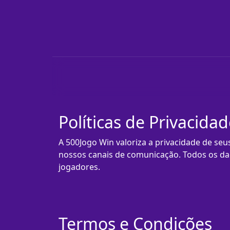
Políticas de Privacida
A 500Jogo Win valoriza a privacidade de se
nossos canais de comunicação. Todos os dad
jogadores.
Termos e Condições