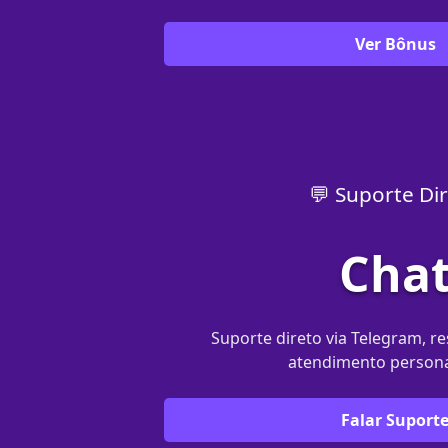
Ver Bônus
💬 Suporte Di
Cha
Suporte direto via Telegram, r
atendimento persona
Falar Suport