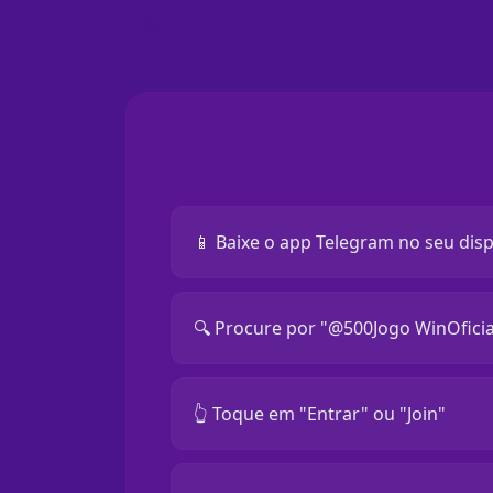
📱 Baixe o app Telegram no seu disp
🔍 Procure por "@500Jogo WinOficia
👆 Toque em "Entrar" ou "Join"