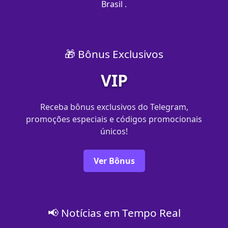
Brasil .
🎁 Bônus Exclusivos
VIP
Receba bônus exclusivos do Telegram,
promoções especiais e códigos promocionais
únicos!
Ver Bônus
📢 Notícias em Tempo Real