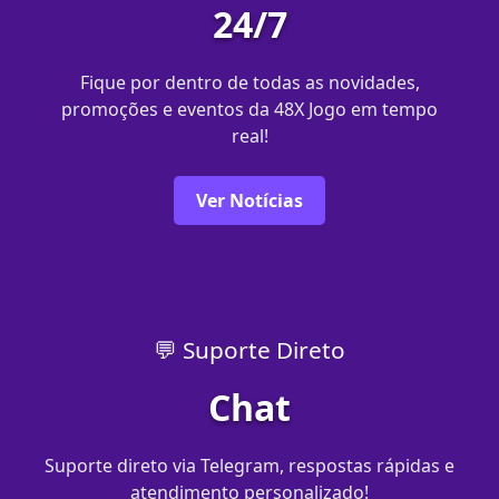
24/7
Fique por dentro de todas as novidades,
promoções e eventos da 48X Jogo em tempo
real!
Ver Notícias
💬 Suporte Direto
Chat
Suporte direto via Telegram, respostas rápidas e
atendimento personalizado!