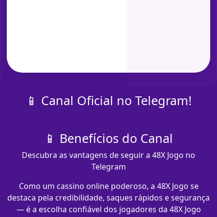
📱 Canal Oficial no Telegram!
📱 Benefícios do Canal
Descubra as vantagens de seguir a 48X Jogo no
Telegram
Como um cassino online poderoso, a 48X Jogo se
destaca pela credibilidade, saques rápidos e segurança
— é a escolha confiável dos jogadores da 48X Jogo