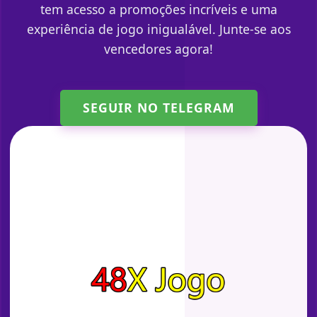
tem acesso a promoções incríveis e uma
experiência de jogo inigualável. Junte-se aos
vencedores agora!
SEGUIR NO TELEGRAM