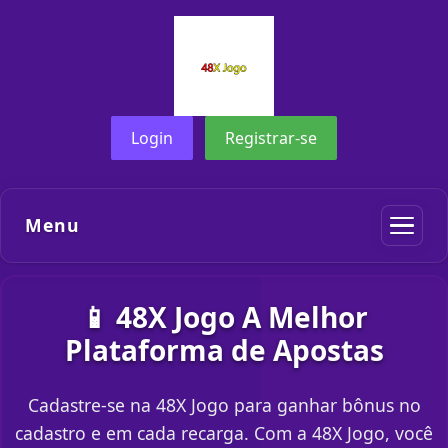
Login
Registrar-se
Menu
📱 48X Jogo A Melhor
Plataforma de Apostas
Cadastre-se na 48X Jogo para ganhar bônus no
cadastro e em cada recarga. Com a 48X Jogo, você