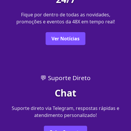
Fique por dentro de todas as novidades,
promoções e eventos da 48X em tempo real!
Ver Notícias
💬 Suporte Direto
Chat
Suporte direto via Telegram, respostas rápidas e
atendimento personalizado!