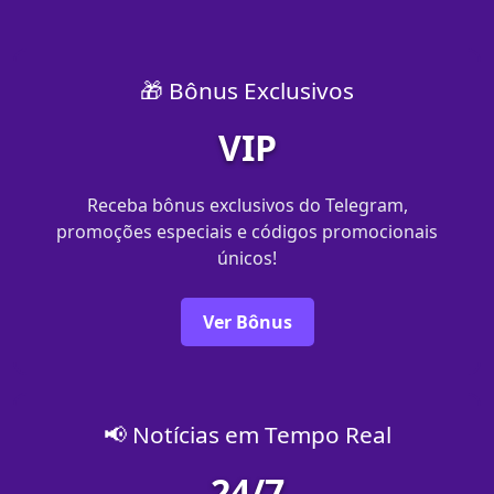
🎁 Bônus Exclusivos
VIP
Receba bônus exclusivos do Telegram,
promoções especiais e códigos promocionais
únicos!
Ver Bônus
📢 Notícias em Tempo Real
24/7