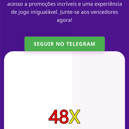
acesso a promoções incríveis e uma experiência
de jogo inigualável. Junte-se aos vencedores
agora!
SEGUIR NO TELEGRAM