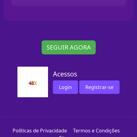
SEGUIR AGORA
Acessos
Login
Registrar-se
Políticas de Privacidade
Termos e Condições