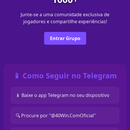
Junte-se a uma comunidade exclusiva de
jogadores e compartilhe experiências!
Entrar Grupo
📱 Como Seguir no Telegram
📱 Baixe o app Telegram no seu dispositivo
🔍 Procure por "@40Win.ComOficial"