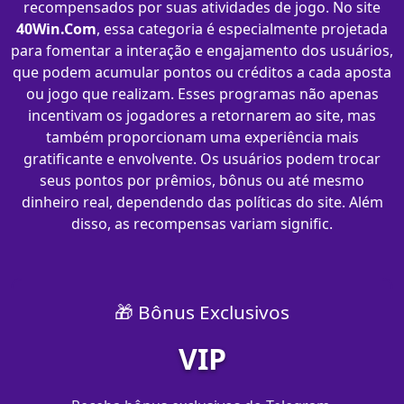
recompensados por suas atividades de jogo. No site
40Win.Com
, essa categoria é especialmente projetada
para fomentar a interação e engajamento dos usuários,
que podem acumular pontos ou créditos a cada aposta
ou jogo que realizam. Esses programas não apenas
incentivam os jogadores a retornarem ao site, mas
também proporcionam uma experiência mais
gratificante e envolvente. Os usuários podem trocar
seus pontos por prêmios, bônus ou até mesmo
dinheiro real, dependendo das políticas do site. Além
disso, as recompensas variam signific.
🎁 Bônus Exclusivos
VIP