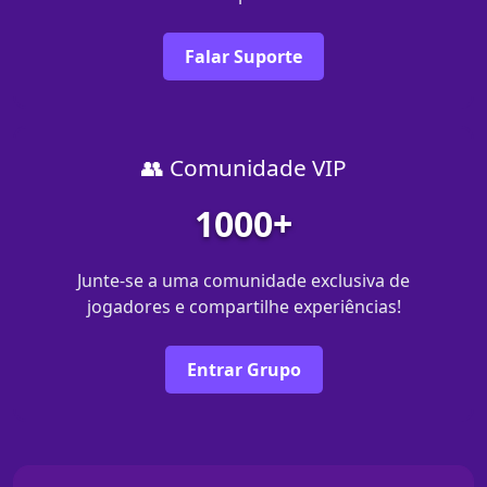
Falar Suporte
👥 Comunidade VIP
1000+
Junte-se a uma comunidade exclusiva de
jogadores e compartilhe experiências!
Entrar Grupo