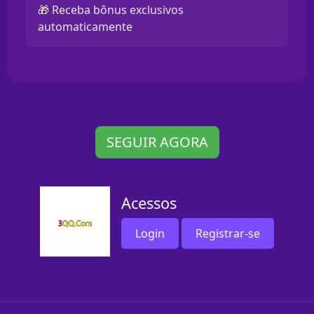
🎁 Receba bônus exclusivos
automaticamente
SEGUIR AGORA
Acessos
Login
Registrar-se