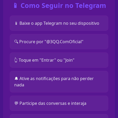
📱 Como Seguir no Telegram
📱 Baixe o app Telegram no seu dispositivo
🔍 Procure por "@3QQ.ComOficial"
👆 Toque em "Entrar" ou "Join"
🔔 Ative as notificações para não perder
nada
💬 Participe das conversas e interaja