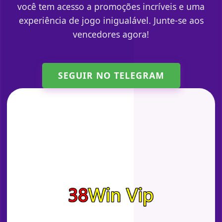
você tem acesso a promoções incríveis e uma
experiência de jogo inigualável. Junte-se aos
vencedores agora!
SEGUIR NO TELEGRAM