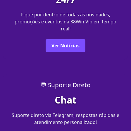
Fique por dentro de todas as novidades,
promoções e eventos da 38Win Vip em tempo
real!
Ver Notícias
💬 Suporte Direto
Chat
Suporte direto via Telegram, respostas rápidas e
atendimento personalizado!