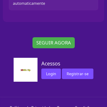
automaticamente
SEGUIR AGORA
Acessos
Login
Registrar-se