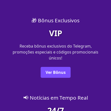
🎁 Bônus Exclusivos
VIP
Receba bônus exclusivos do Telegram,
promoções especiais e códigos promocionais
únicos!
Ver Bônus
📢 Notícias em Tempo Real
24/7