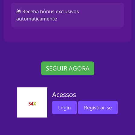
🎁 Receba bônus exclusivos
automaticamente
SEGUIR AGORA
Acessos
Login
Registrar-se