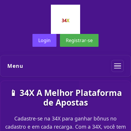
Login
Registrar-se
Menu
📱 34X A Melhor Plataforma
de Apostas
Cadastre-se na 34X para ganhar bônus no
cadastro e em cada recarga. Com a 34X, você tem