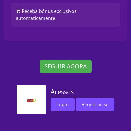
🎁 Receba bônus exclusivos
automaticamente
SEGUIR AGORA
Acessos
Login
Registrar-se