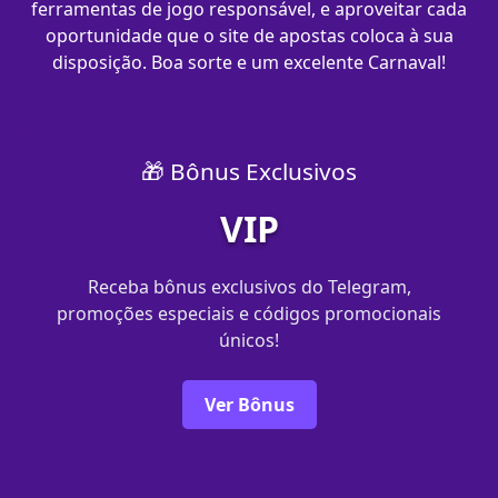
ferramentas de jogo responsável, e aproveitar cada
oportunidade que o site de apostas coloca à sua
disposição. Boa sorte e um excelente Carnaval!
🎁 Bônus Exclusivos
VIP
Receba bônus exclusivos do Telegram,
promoções especiais e códigos promocionais
únicos!
Ver Bônus