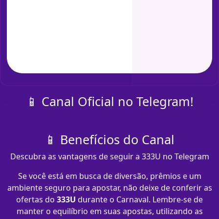
📱 Canal Oficial no Telegram!
📱 Benefícios do Canal
Descubra as vantagens de seguir a 333U no Telegram
Se você está em busca de diversão, prêmios e um
ambiente seguro para apostar, não deixe de conferir as
ofertas do
333U
durante o Carnaval. Lembre-se de
manter o equilíbrio em suas apostas, utilizando as