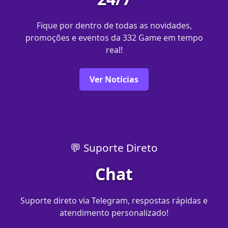
Fique por dentro de todas as novidades,
promoções e eventos da 332 Game em tempo
real!
Ver Notícias
💬 Suporte Direto
Chat
Suporte direto via Telegram, respostas rápidas e
atendimento personalizado!