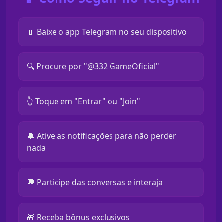
📱 Baixe o app Telegram no seu dispositivo
🔍 Procure por "@332 GameOficial"
👆 Toque em "Entrar" ou "Join"
🔔 Ative as notificações para não perder
nada
💬 Participe das conversas e interaja
🎁 Receba bônus exclusivos