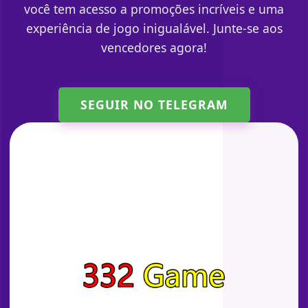
você tem acesso a promoções incríveis e uma
experiência de jogo inigualável. Junte-se aos
vencedores agora!
SEGUIR NO TELEGRAM