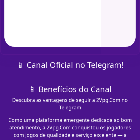
📱 Canal Oficial no Telegram!
📱 Benefícios do Canal
Descubra as vantagens de seguir a 2Vpg.Com no
Telegram
Como uma plataforma emergente dedicada ao bom
atendimento, a 2Vpg.Com conquistou os jogadores
com jogos de qualidade e serviço excelente — a