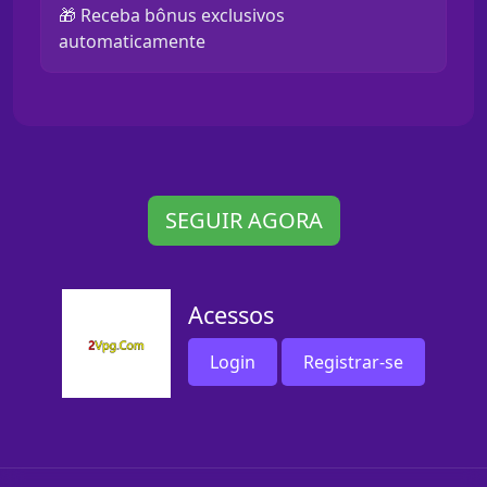
🎁 Receba bônus exclusivos
automaticamente
SEGUIR AGORA
Acessos
Login
Registrar-se