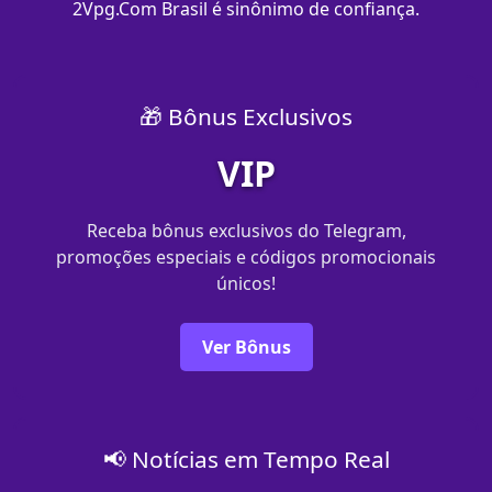
2Vpg.Com Brasil é sinônimo de confiança.
🎁 Bônus Exclusivos
VIP
Receba bônus exclusivos do Telegram,
promoções especiais e códigos promocionais
únicos!
Ver Bônus
📢 Notícias em Tempo Real