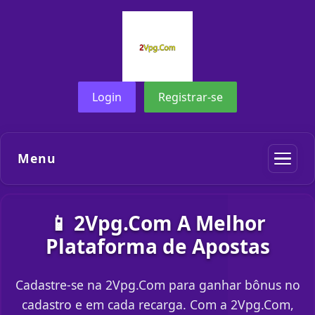
Login
Registrar-se
Menu
📱 2Vpg.Com A Melhor
Plataforma de Apostas
Cadastre-se na 2Vpg.Com para ganhar bônus no
cadastro e em cada recarga. Com a 2Vpg.Com,