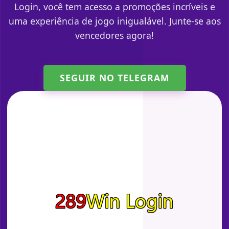
Login, você tem acesso a promoções incríveis e
uma experiência de jogo inigualável. Junte-se aos
vencedores agora!
SEGUIR NO TELEGRAM