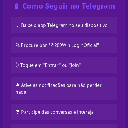
📱 Como Seguir no Telegram
📱 Baixe o app Telegram no seu dispositivo
🔍 Procure por "@289Win LoginOficial"
👆 Toque em "Entrar" ou "Join"
🔔 Ative as notificações para não perder
nada
💬 Participe das conversas e interaja