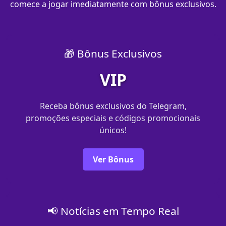
comece a jogar imediatamente com bônus exclusivos.
🎁 Bônus Exclusivos
VIP
Receba bônus exclusivos do Telegram,
promoções especiais e códigos promocionais
únicos!
Ver Bônus
📢 Notícias em Tempo Real