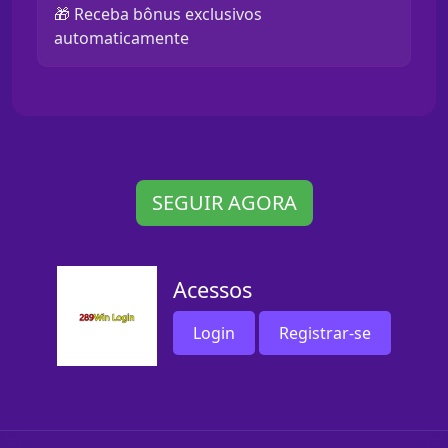
🎁 Receba bônus exclusivos
automaticamente
SEGUIR AGORA
Acessos
Login
Registrar-se