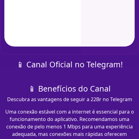
📱 Canal Oficial no Telegram!
📱 Benefícios do Canal
Descubra as vantagens de seguir a 22Br no Telegram
Uma conexão estável com a internet é essencial para o
funcionamento do aplicativo. Recomendamos uma
conexão de pelo menos 1 Mbps para uma experiência
adequada, mas conexões mais rápidas oferecem