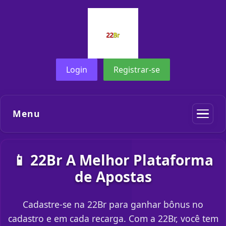
Login
Registrar-se
Menu
📱 22Br A Melhor Plataforma
de Apostas
Cadastre-se na 22Br para ganhar bônus no
cadastro e em cada recarga. Com a 22Br, você tem