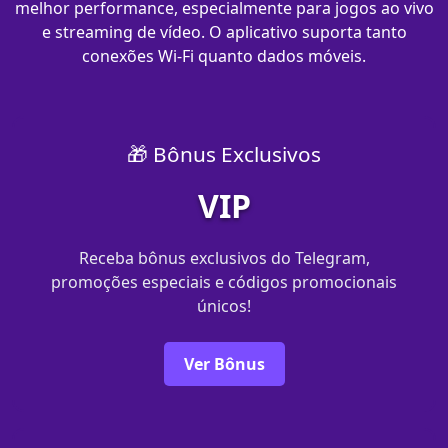
melhor performance, especialmente para jogos ao vivo
e streaming de vídeo. O aplicativo suporta tanto
conexões Wi-Fi quanto dados móveis.
🎁 Bônus Exclusivos
VIP
Receba bônus exclusivos do Telegram,
promoções especiais e códigos promocionais
únicos!
Ver Bônus